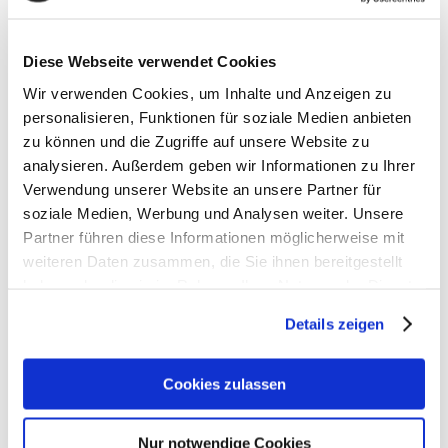
FRÜHSTÜCK
€ 100,00
Diese Webseite verwendet Cookies
HALBPENSION
€ 110,00
Wir verwenden Cookies, um Inhalte und Anzeigen zu
personalisieren, Funktionen für soziale Medien anbieten
zu können und die Zugriffe auf unsere Website zu
Preise pro Pers. / Nacht inkl. der Neuwirt-Halbpension und exkl.
analysieren. Außerdem geben wir Informationen zu Ihrer
aller Abgaben
Verwendung unserer Website an unsere Partner für
Zuschläge: Zuschlag für einmalige Übernachtung: € 10,00 / Pers.,
soziale Medien, Werbung und Analysen weiter. Unsere
Kurzaufenthalt bis 3 Nächte: € 10,00 / Pers. / Tag,
Partner führen diese Informationen möglicherweise mit
weiteren Daten zusammen, die Sie ihnen bereitgestellt
Einbettzimmerzuschlag: € 30,00 / Tag
haben oder die sie im Rahmen Ihrer Nutzung der Dienste
Bitte beachten Sie auch die allgemeinen
Preisinformationen und
gesammelt haben.
Stornobedingungen
.
Details zeigen
ZU DEN SOMMERPAUSCHALEN
Cookies zulassen
ZUR ANFRAGE
Nur notwendige Cookies