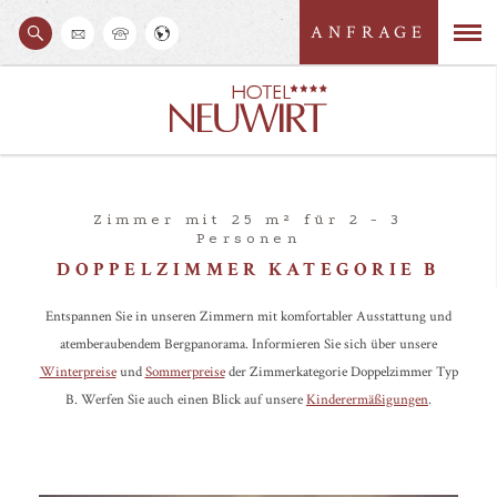
ANFRAGE
S
M
u
c
e
h
e
n
n
ü
Zimmer mit 25 m² für 2 - 3
Personen
DOPPELZIMMER KATEGORIE B
Entspannen Sie in unseren Zimmern mit komfortabler Ausstattung und
atemberaubendem Bergpanorama. Informieren Sie sich über unsere
Winterpreise
und
Sommerpreise
der Zimmerkategorie Doppelzimmer Typ
B. Werfen Sie auch einen Blick auf unsere
Kinderermäßigungen
.