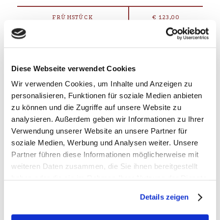
FRÜHSTÜCK
€ 123,00
HALBPENSION
€ 133,00
20.09. - MITTE OKTOBER 2026
Diese Webseite verwendet Cookies
Wir verwenden Cookies, um Inhalte und Anzeigen zu
FRÜHSTÜCK
€ 121,00
personalisieren, Funktionen für soziale Medien anbieten
zu können und die Zugriffe auf unsere Website zu
HALBPENSION
€ 131,00
analysieren. Außerdem geben wir Informationen zu Ihrer
Verwendung unserer Website an unsere Partner für
soziale Medien, Werbung und Analysen weiter. Unsere
Preise pro Pers. / Nacht inkl. der Neuwirt-Halbpension und exkl.
Partner führen diese Informationen möglicherweise mit
aller Abgaben
weiteren Daten zusammen, die Sie ihnen bereitgestellt
Zuschläge: Zuschlag für einmalige Übernachtung: € 10,00 / Pers.,
haben oder die sie im Rahmen Ihrer Nutzung der Dienste
Kurzaufenthalt bis 3 Nächte: € 10,00 / Pers. / Tag,
gesammelt haben.
Details zeigen
Einbettzimmerzuschlag: € 30,00 / Tag
Bitte beachten Sie auch die allgemeinen
Preisinformationen und