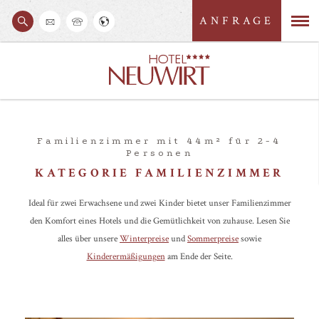
ANFRAGE
S
M
u
c
e
h
e
n
n
ü
Familienzimmer mit 44m² für 2-4
Personen
KATEGORIE FAMILIENZIMMER
Ideal für zwei Erwachsene und zwei Kinder bietet unser Familienzimmer
den Komfort eines Hotels und die Gemütlichkeit von zuhause. Lesen Sie
alles über unsere
Winterpreise
und
Sommerpreise
sowie
Kinderermäßigungen
am Ende der Seite.